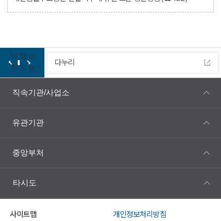
이
정
다
다누리
전
지
음
직속기관/사업소
유관기관
중앙부처
타시도
사이트맵
개인정보처리방침