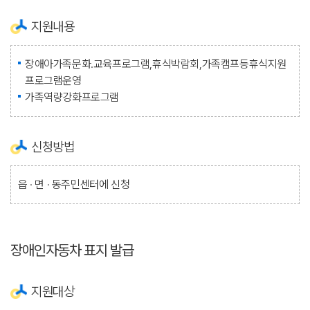
지원내용
장애아가족문화.교육프로그램,휴식박람회,가족캠프등휴식지원
프로그램운영
가족역량강화프로그램
신청방법
읍 · 면 · 동주민센터에 신청
장애인자동차 표지 발급
지원대상