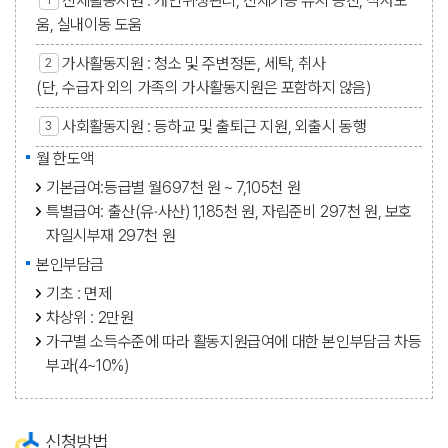
신체활동지원 : 개인위생관리, 신체기능 유지 증진, 식사도
움, 실내이동 도움
가사활동지원 : 청소 및 주변정돈, 세탁, 취사
(단, 수급자 외의 가족의 가사활동지원은 포함하지 않음)
사회활동지원 : 등하교 및 출퇴근 지원, 외출시 동행
월 한도액
기본급여:등급별 월697천 원 ~ 7,105천 원
특별급여: 출산(유·사산) 1,185천 원, 자립준비 297천 원, 보호
자일시부재 297천 원
본인부담금
기초 : 면제
차상위 : 2만원
가구별 소득수준에 따라 활동지원급여에 대한 본인부담금 차등
부과(4~10%)
신청방법