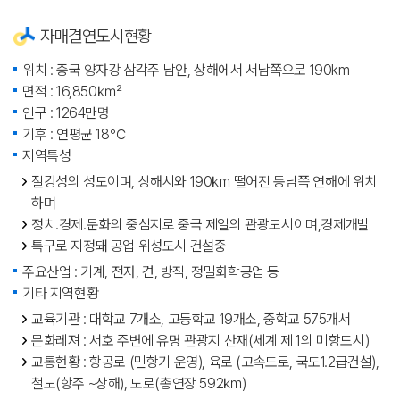
자매결연도시현황
위치 : 중국 양자강 삼각주 남안, 상해에서 서남쪽으로 190km
면적 : 16,850㎢
인구 : 1264만명
기후 : 연평균 18℃
지역특성
절강성의 성도이며, 상해시와 190㎞ 떨어진 동남쪽 연해에 위치
하며
정치.경제.문화의 중심지로 중국 제일의 관광도시이며,경제개발
특구로 지정돼 공업 위성도시 건설중
주요산업 : 기계, 전자, 견, 방직, 정밀화학공업 등
기타 지역현황
교육기관 : 대학교 7개소, 고등학교 19개소, 중학교 575개서
문화레져 : 서호 주변에 유명 관광지 산재(세계 제 1의 미항도시)
교통현황 : 항공로 (민항기 운영), 육로 (고속도로, 국도1.2급건설),
철도(항주 ~상해), 도로(총연장 592㎞)