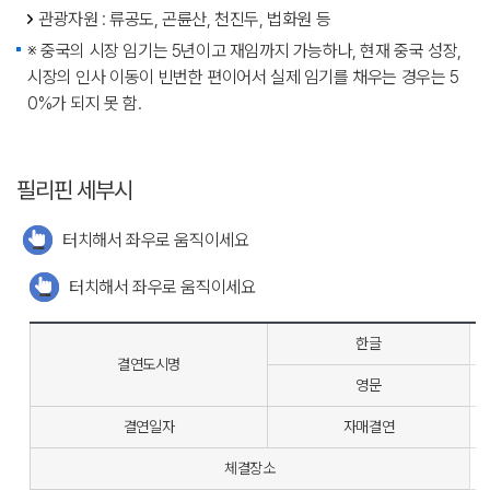
관광자원 : 류공도, 곤륜산, 천진두, 법화원 등
※ 중국의 시장 임기는 5년이고 재임까지 가능하나, 현재 중국 성장,
시장의 인사 이동이 빈번한 편이어서 실제 임기를 채우는 경우는 5
0%가 되지 못 함.
필리핀 세부시
터치해서 좌우로 움직이세요
터치해서 좌우로 움직이세요
한글
결연도시명
영문
C
결연일자
자매결연
1
체결장소
여