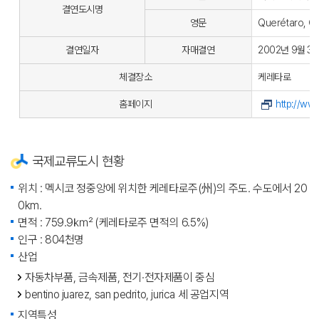
결연도시명
영문
Querétaro, Q
결연일자
자매결연
2002년 9월 3
체결장소
케레타로
홈페이지
http://ww
국제교류도시 현황
위치 : 멕시코 정중앙에 위치한 케레타로주(州)의 주도. 수도에서 20
0km.
면적 : 759.9㎢ (케레타로주 면적의 6.5%)
인구 : 804천명
산업
자동차부품, 금속제품, 전기·전자제품이 중심
bentino juarez, san pedrito, jurica 세 공업지역
지역특성