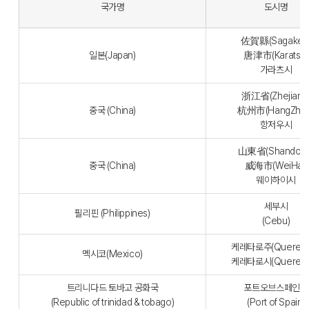
국가명
도시명
佐賀縣(Sagaken
일본(Japan)
唐津市(Karatsu)
가라츠시
浙江省(Zhejiang
중국 (China)
杭州市(HangZhou
항저우시
山東省(Shandong
중국 (China)
威海市(WeiHai)
웨이하이시
세부시
필리핀 (Philippines)
(Cebu)
케레타로주(Quereta
멕시코(Mexico)
케레타로시(Quereta
트리니다드 토바고 공화국
포트오브스페인시
(Republic of trinidad & tobago)
(Port of Spain)