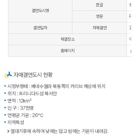
한글
트
결연도시명
영문
Por
결연일자
자매결연
200
체결장소
여
홈페이지
자매결연도시 현황
시정부형태 : 베네수엘라 북동쪽의 카리브 해상에 위치
위치 : 트리니다드섬 북서안
면적 : 12㎢
인 구 : 37천명
연평균 기온 : 26℃
지역특성
열대기후에 속하여 낮에는 덥고 밤에는 기온이 내려감.