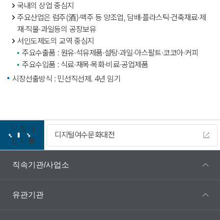
국내의 상업 중심지
주요산업은 럼주(酒)·맥주 등 양조업, 담배·플라스틱·건축재료·제
재·직물·과일등의 공장보유
서인도제도의 교역 중심지
주요수출품 : 원유·석유제품·설탕·과일·아스팔트·코코아·커피
주요수입품 : 식료·재목·목화·비료·공업제품
시장선출방식 : 민선직선제. 4년 임기
이
정
다
디지털여수문화대전
전
지
음
직속기관/사업소
유관기관