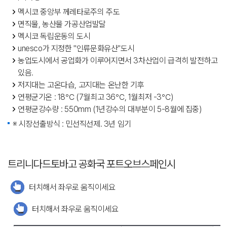
멕시코 중앙부 께레타로주의 주도
면직물, 농산물 가공산업발달
멕시코 독립운동의 도시
unesco가 지정한 "인류문화유산"도시
농업도시에서 공업화가 이루어지면서 3차산업이 급격히 발전하고
있음.
저지대는 고온다습, 고지대는 온난한 기후
연평균기온 : 18℃ (7월최고 36℃, 1월최저 -3℃)
연평균강수량 : 550mm (1년강수의 대부분이 5-8월에 집중)
※ 시장선출방식 : 민선직선제. 3년 임기
트리니다드토바고 공화국 포트오브스페인시
터치해서 좌우로 움직이세요
터치해서 좌우로 움직이세요