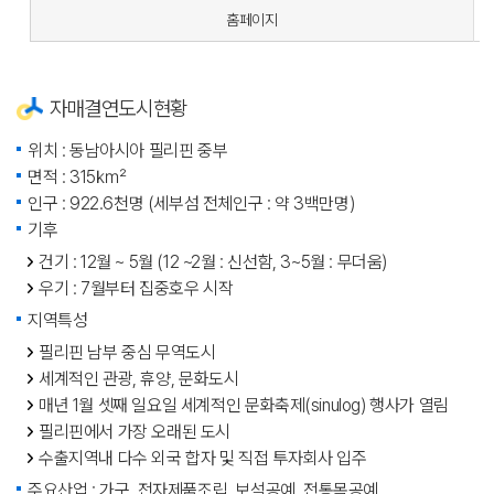
홈페이지
자매결연도시현황
위치 : 동남아시아 필리핀 중부
면적 : 315㎢
인구 : 922.6천명 (세부섬 전체인구 : 약 3백만명)
기후
건기 : 12월 ~ 5월 (12 ~2월 : 신선함, 3~5월 : 무더움)
우기 : 7월부터 집중호우 시작
지역특성
필리핀 남부 중심 무역도시
세계적인 관광, 휴양, 문화도시
매년 1월 셋째 일요일 세계적인 문화축제(sinulog) 행사가 열림
필리핀에서 가장 오래된 도시
수출지역내 다수 외국 합자 및 직접 투자회사 입주
주요산업 : 가구, 전자제품조립, 보석공예, 전통목공예