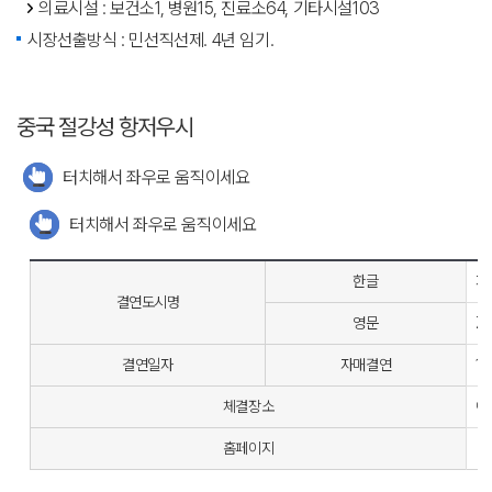
의료시설 : 보건소1, 병원15, 진료소64, 기타시설103
시장선출방식 : 민선직선제. 4년 임기.
중국 절강성 항저우시
터치해서 좌우로 움직이세요
터치해서 좌우로 움직이세요
한글
저
결연도시명
영문
Zh
결연일자
자매결연
19
체결장소
여
홈페이지