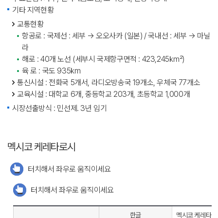
기타 지역현황
교통현황
항공로 : 국제선 : 세부 → 오오사카 (일본) / 국내선 : 세부 → 마닐
라
해로 : 40개 노선 (세부시 국제항구면적 : 423,245㎢)
육 로 : 국도 935㎞
통신시설 : 전화국 5개서, 라디오방송국 19개소, 우체국 77개소
교육시설 : 대학교 6개, 중등학교 203개, 초등학교 1,000개
시장선출방식 : 민선제. 3년 임기
멕시코 케레타로시
터치해서 좌우로 움직이세요
터치해서 좌우로 움직이세요
한글
멕시코 케레타로