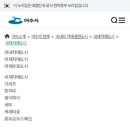
이 누리집은 대한민국 공식 전자정부 누리집입니다.
여수소개
>
여수의 현재
>
국내외 자매결연도시
>
국제자매도시
>
국제자매도시
국내자매도시
국제자매도시
국제우호도시
국제자매도시
가라츠
항저우
웨이하이
세부
케레타로
포트오브스페인