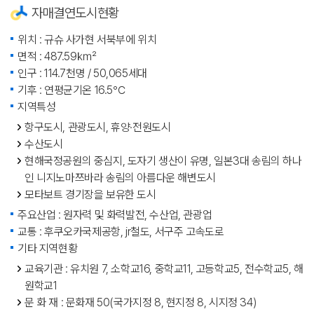
자매결연도시현황
위치 : 규슈 사가현 서북부에 위치
면적 : 487.59㎢
인구 : 114.7천명 / 50,065세대
기후 : 연평균기온 16.5℃
지역특성
항구도시, 관광도시, 휴양·전원도시
수산도시
현해국정공원의 중심지, 도자기 생산이 유명, 일본3대 송림의 하나
인 니지노마쯔바라 송림의 아름다운 해변도시
모타보트 경기장을 보유한 도시
주요산업 : 원자력 및 화력발전, 수산업, 관광업
교통 : 후쿠오카국제공항, jr철도, 서구주 고속도로
기타 지역현황
교육기관 : 유치원 7, 소학교16, 중학교11, 고등학교5, 전수학교5, 해
원학교1
문 화 재 : 문화재 50(국가지정 8, 현지정 8, 시지정 34)